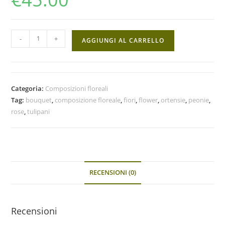
-
+
AGGIUNGI AL CARRELLO
Categoria:
Composizioni floreali
Tag:
bouquet
,
composizione floreale
,
fiori
,
flower
,
ortensie
,
peonie
,
rose
,
tulipani
RECENSIONI (0)
Recensioni