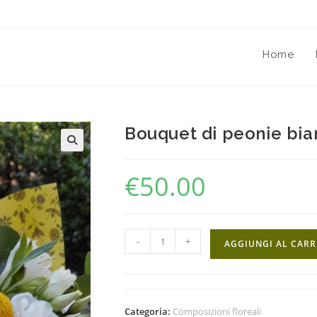
Home
Bouquet di peonie bian
🔍
€
50.00
-
+
AGGIUNGI AL CAR
Categoria:
Composizioni floreali