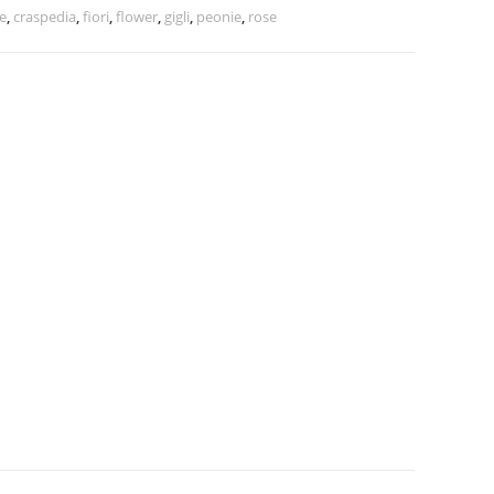
e
,
craspedia
,
fiori
,
flower
,
gigli
,
peonie
,
rose