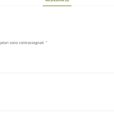
RECENSIONI (0)
gatori sono contrassegnati
*