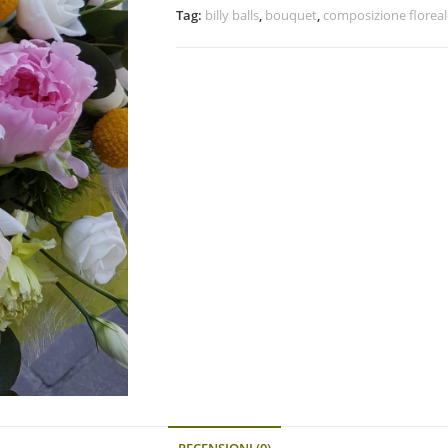
Tag:
billy balls
,
bouquet
,
composizione floreal