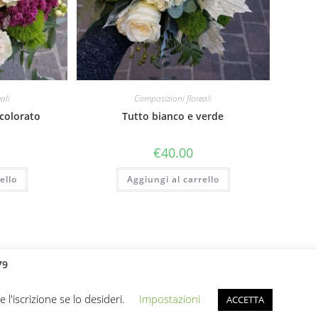
ali
Composizioni floreali
 colorato
Tutto bianco e verde
€
40.00
ello
Aggiungi al carrello
79
'iscrizione se lo desideri.
Impostazioni
ACCETTA