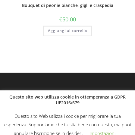
Bouquet di peonie bianche, gigli e craspedia
€
50.00
Aggiungi al carrello
Questo sito web utilizza cookie in ottemperanza a GDPR
UE2016/679
Questo sito Web utilizza i cookie per migliorare la tua
esperienza. Supponiamo che tu stia bene con questo, ma puoi
annullare l'iscrizione se lo desideri.
Impostazioni
Il giardino delle Rose 2020 © - Design e realizzazione by Sg Solution