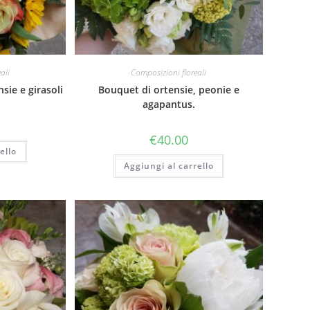
ali
Composizioni floreali
sie e girasoli
Bouquet di ortensie, peonie e
agapantus.
€
40.00
ello
Aggiungi al carrello