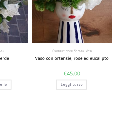
ali
Composizioni floreali
,
Vasi
verde
Vaso con ortensie, rose ed eucalipto
€
45.00
ello
Leggi tutto