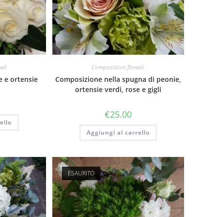
ali
Composizioni floreali
e e ortensie
Composizione nella spugna di peonie,
ortensie verdi, rose e gigli
€
25.00
ello
Aggiungi al carrello
ESAURITO